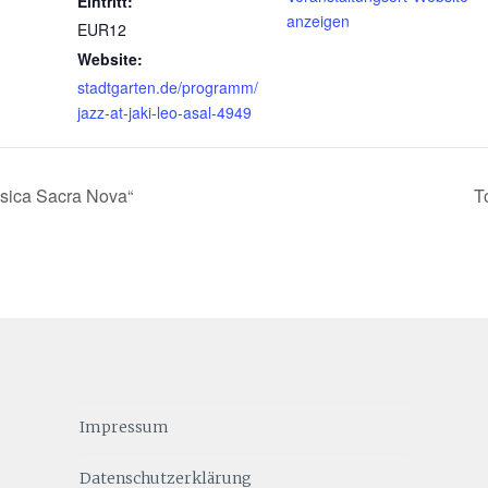
Eintritt:
anzeigen
EUR12
Website:
stadtgarten.de/programm/
jazz-at-jaki-leo-asal-4949
sica Sacra Nova“
T
Impressum
Datenschutzerklärung