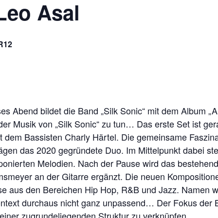
 Leo Asal
R12
ieses Abend bildet die Band „Silk Sonic“ mit dem Album „
der Musik von „Silk Sonic“ zu tun… Das erste Set ist ge
it dem Bassisten Charly Härtel. Die gemeinsame Faszina
gen das 2020 gegründete Duo. Im Mittelpunkt dabei st
mponierten Melodien. Nach der Pause wird das bestehe
meyer an der Gitarre ergänzt. Die neuen Kompositione
üsse aus den Bereichen Hip Hop, R&B und Jazz. Namen 
ntext durchaus nicht ganz unpassend… Der Fokus der B
 einer zugrundeliegenden Struktur zu verknüpfen