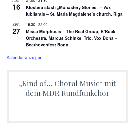
21:00
-
21:30
AUG.
16
Klostera stāsti „Monastery Stories“ – Vox
Iubilantis – St. Maria Magdalene’s church, Rīga
19:30
-
22:00
SEP.
27
Missa Morphosis – The Real Group, B’Rock
Orchestra, Marcus Schinkel Trio, Vox Bona –
Beethovenfest Bonn
Kalender anzeigen
„Kind of… Choral Music“ mit
dem MDR Rundfunkchor