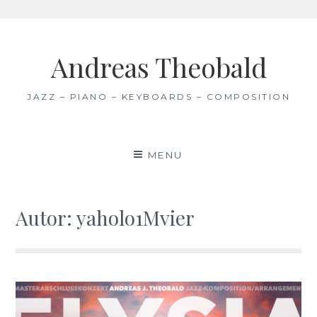
Skip
to
Andreas Theobald
content
JAZZ – PIANO – KEYBOARDS – COMPOSITION
MENU
Autor:
yaholo1Mvier