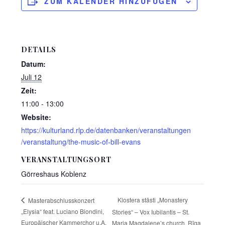
ZUM KALENDER HINZUFÜGEN
DETAILS
Datum:
Juli 12
Zeit:
11:00 - 13:00
Website:
https://kulturland.rlp.de/datenbanken/veranstaltungen
/veranstaltung/the-music-of-bill-evans
VERANSTALTUNGSORT
Görreshaus Koblenz
Klostera stāsti „Monastery
Masterabschlusskonzert
„Elysia“ feat. Luciano Biondini,
Stories“ – Vox Iubilantis – St.
Europäischer Kammerchor u.A.
Maria Magdalene’s church, Rīga