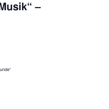
 Musik“ –
eunde“